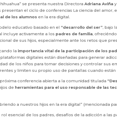
 Chihuahua” se presenta nuestra Directora
Adriana Aviña
presentan el ciclo de conferencias La ciencia del amor, e
al de los alumnos
en la era digital.
modelo educativo basado en el
“desarrollo del ser”
, bajo 
nal incluye activamente a los
padres de familia
, ofreciéndo
ocional de sus hijos, especialmente ante los retos que p
acando la
importancia vital de la participación de los pa
s plataformas digitales están diseñadas para generar adic
idad de los niños para tomar decisiones y controlar sus
ntes y limiten su propio uso de pantallas cuando están c
róxima conferencia abierta a la comunidad titulada
“Des
hijos de
herramientas para el uso responsable de las te
iendo a nuestros hijos en la era digital” (mencionada par
rol esencial de los padres, desafíos de la adicción a las p