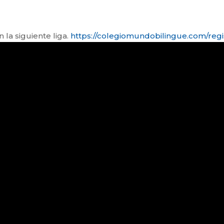
 la siguiente liga.
https://colegiomundobilingue.com/regi