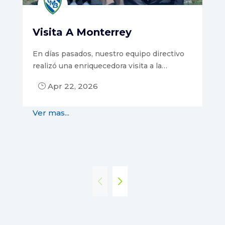
Visita A Monterrey
Vi
Ed
En días pasados, nuestro equipo directivo
realizó una enriquecedora visita a la…
E
Apr 22, 2026
}
Con
máx
Ver mas...
Ver